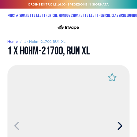
ORDINE ENTRO LE 16:00 - SPEDIZIONE IN GIORNATA.
Salta al contenuto
Pods ★
Sigarette elettroniche monouso
Sigarette elettroniche classiche
Liquidi
Home
/
1 x Hohm-21700, RUN XL
1 x Hohm-21700, RUN XL