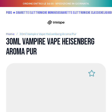
ORDINE ENTRO LE 16:00 - SPEDIZIONE IN GIORNATA.
Salta al contenuto
Pods ★
Sigarette elettroniche monouso
Sigarette elettroniche classiche
Liquidi
Home
/
30ml Vampire Vape Heisenberg Aroma Pur
30ml Vampire Vape Heisenberg
Aroma Pur