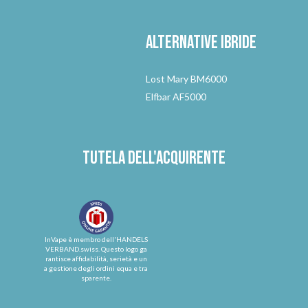
Alternative
ibride
Lost Mary BM6000
Elfbar AF5000
Tutela dell'acquirente
InVape è membro dell'HANDELS
VERBAND.swiss. Questo logo ga
rantisce affidabilità, serietà e un
a gestione degli ordini equa e tra
sparente.