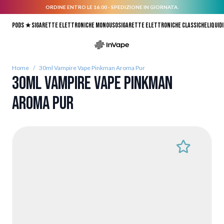
ORDINE ENTRO LE 16:00 - SPEDIZIONE IN GIORNATA.
Salta al contenuto
Pods ★
Sigarette elettroniche monouso
Sigarette elettroniche classiche
Liquidi
Home
/
30ml Vampire Vape Pinkman Aroma Pur
30ml Vampire Vape Pinkman
Aroma Pur