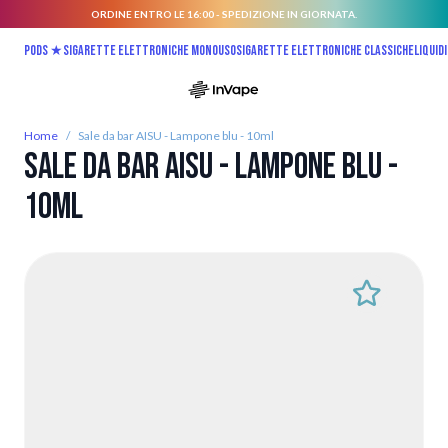
ORDINE ENTRO LE 16:00 - SPEDIZIONE IN GIORNATA.
Salta al contenuto
Pods ★
Sigarette elettroniche monouso
Sigarette elettroniche classiche
Liquidi
Home
/
Sale da bar AISU - Lampone blu - 10ml
Sale da bar AISU - Lampone blu -
10ml