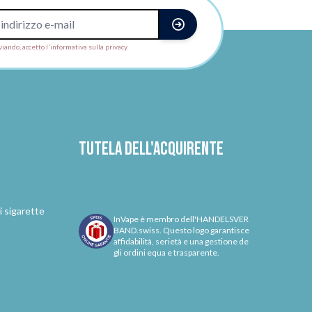
viando, accetto l'informativa sulla privacy.
Tutela dell'acquirente
i sigarette
InVape è membro dell'HANDELSVER
BAND.swiss. Questo logo garantisce
affidabilità, serietà e una gestione de
gli ordini equa e trasparente.