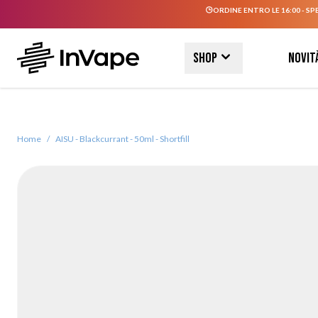
ORDINE ENTRO LE 16:00 - SP
Salta al contenuto
Shop
Novit
Home
/
AISU - Blackcurrant - 50ml - Shortfill