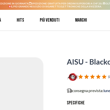
EDIZIONE IN GIORNATA.
SPEDIZIONE GRATUITA PER ORDINI SUPERIORI A CHF 20.-
OLT
IL PIÙ GRANDE NEGOZIO DI SIGARETTE ELETTRONICHE DELLA SVIZZERA.
à
Hits
Più venduti
Marchi
AISU - Blackc
R
consegna prevista:
lun
Specifiche