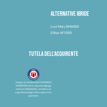
Alternative
ibride
Lost Mary BM6000
Elfbar AF5000
Tutela dell'acquirente
InVape è membro dell'HANDELS
VERBAND.swiss. Questo logo ga
rantisce affidabilità, serietà e un
a gestione degli ordini equa e tra
sparente.