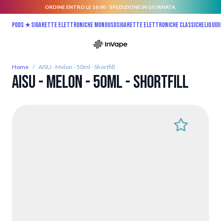
ORDINE ENTRO LE 16:00 - SPEDIZIONE IN GIORNATA.
Salta al contenuto
Pods ★
Sigarette elettroniche monouso
Sigarette elettroniche classiche
Liquidi
Home
/
AISU - Melon - 50ml - Shortfill
AISU - Melon - 50ml - Shortfill