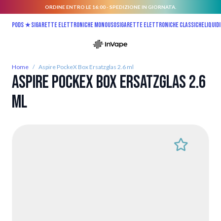
ORDINE ENTRO LE 16:00 - SPEDIZIONE IN GIORNATA.
Salta al contenuto
Pods ★
Sigarette elettroniche monouso
Sigarette elettroniche classiche
Liquidi
Home
/
Aspire PockeX Box Ersatzglas 2.6 ml
Aspire PockeX Box Ersatzglas 2.6
ml