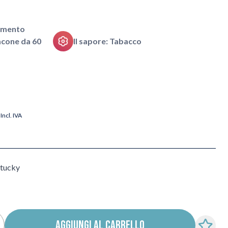
pimento
flacone da 60
Il sapore: Tabacco
Incl. IVA
ntucky
AGGIUNGI AL CARRELLO