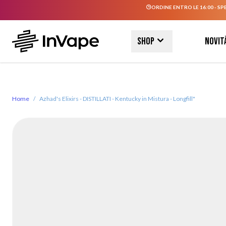
ORDINE ENTRO LE 16:00 - SP
Salta al contenuto
Shop
Novit
Home
/
Azhad's Elixirs - DISTILLATI - Kentucky in Mistura - Longfill"