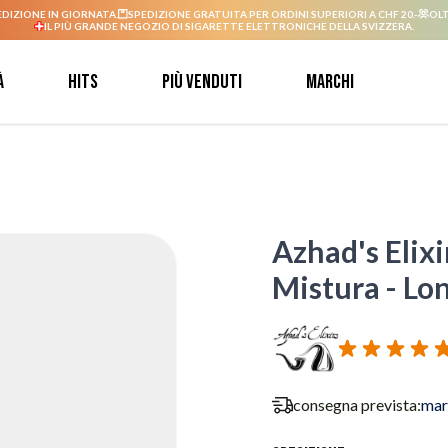
EDIZIONE IN GIORNATA.
SPEDIZIONE GRATUITA PER ORDINI SUPERIORI A CHF 20.-
OLT
IL PIÙ GRANDE NEGOZIO DI SIGARETTE ELETTRONICHE DELLA SVIZZERA.
à
Hits
Più venduti
Marchi
Azhad's Elixi
Mistura - Lon
consegna prevista:
mar