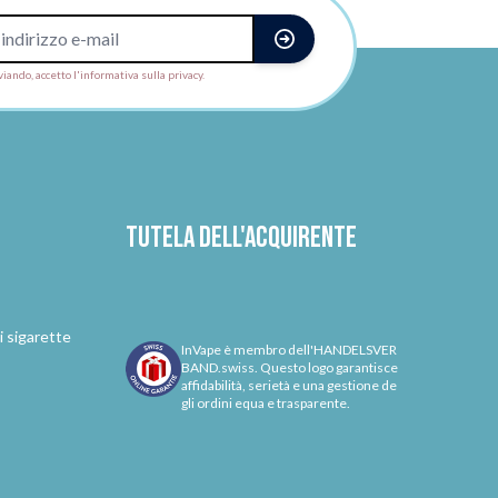
viando, accetto l'informativa sulla privacy.
Tutela dell'acquirente
i sigarette
InVape è membro dell'HANDELSVER
BAND.swiss. Questo logo garantisce
affidabilità, serietà e una gestione de
gli ordini equa e trasparente.