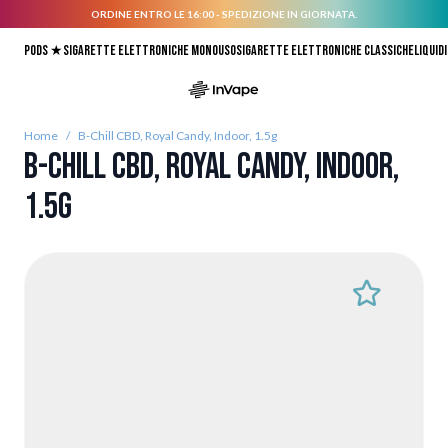
ORDINE ENTRO LE 16:00 - SPEDIZIONE IN GIORNATA.
Salta al contenuto
Pods ★
Sigarette elettroniche monouso
Sigarette elettroniche classiche
Liquidi
Home
/
B-Chill CBD, Royal Candy, Indoor, 1.5g
B-Chill CBD, Royal Candy, Indoor,
1.5g