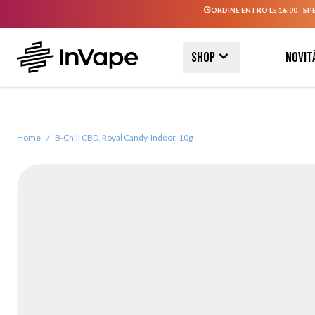
ORDINE ENTRO LE 16:00 - SP
Salta al contenuto
Shop
Novit
Home
/
B-Chill CBD, Royal Candy, Indoor, 10g