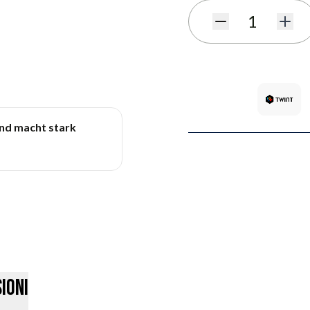
Quantità
und macht stark
ioni