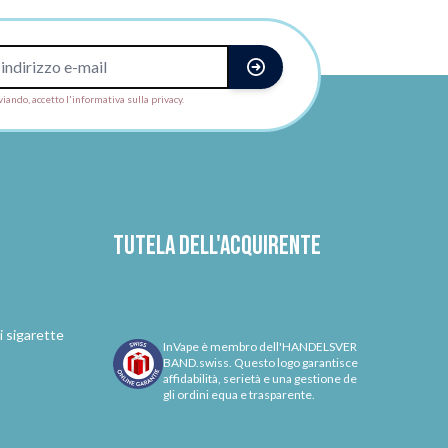
viando, accetto l'informativa sulla privacy.
Tutela dell'acquirente
i sigarette
InVape è membro dell'HANDELSVER
BAND.swiss. Questo logo garantisce
affidabilità, serietà e una gestione de
gli ordini equa e trasparente.