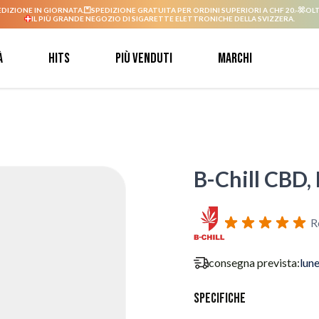
EDIZIONE IN GIORNATA.
SPEDIZIONE GRATUITA PER ORDINI SUPERIORI A CHF 20.-
OLT
IL PIÙ GRANDE NEGOZIO DI SIGARETTE ELETTRONICHE DELLA SVIZZERA.
à
Hits
Più venduti
Marchi
B-Chill CBD, 
R
consegna prevista:
lun
Specifiche