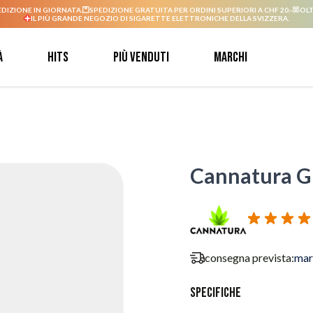
EDIZIONE IN GIORNATA.
SPEDIZIONE GRATUITA PER ORDINI SUPERIORI A CHF 20.-
OLT
IL PIÙ GRANDE NEGOZIO DI SIGARETTE ELETTRONICHE DELLA SVIZZERA.
à
Hits
Più venduti
Marchi
Cannatura G
consegna prevista:
mar
Specifiche