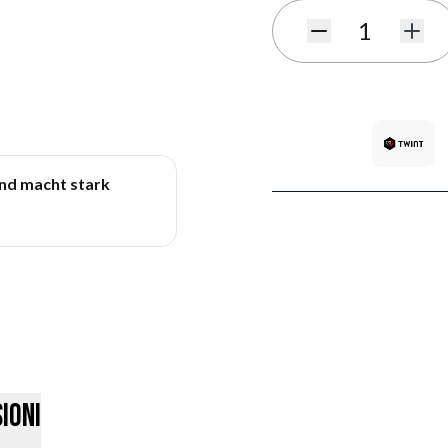
Quantità
und macht stark
ioni