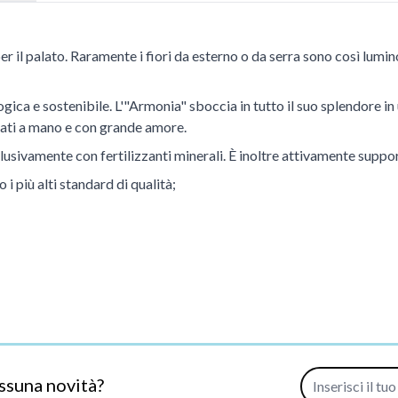
per il palato. Raramente i fiori da esterno o da serra sono così lumino
ca e sostenibile. L'"Armonia" sboccia in tutto il suo splendore in 
liati a mano e con grande amore.
sivamente con fertilizzanti minerali. È inoltre attivamente support
 più alti standard di qualità;
Indirizzo e-mail
ssuna novità?