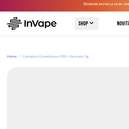
ORDINE ENTRO LE 16:00 - SP
Salta al contenuto
Shop
Novit
Home
/
Cannatura Greenhouse CBD - Harmony, 5g