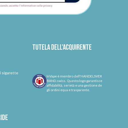
viando, accetto l'informativa sulla privacy.
Tutela dell'acquirente
i sigarette
InVape è membro dell'HANDELSVER
BAND.swiss. Questo logo garantisce
affidabilità, serietà e una gestione de
gli ordini equa e trasparente.
ride