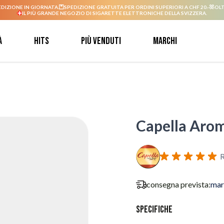
EDIZIONE IN GIORNATA.
SPEDIZIONE GRATUITA PER ORDINI SUPERIORI A CHF 20.-
OLT
IL PIÙ GRANDE NEGOZIO DI SIGARETTE ELETTRONICHE DELLA SVIZZERA.
à
Hits
Più venduti
Marchi
Capella Arom
R
consegna prevista:
mar
Specifiche