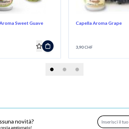
 Aroma Sweet Guave
Capella Aroma Grape
3,90 CHF
Indirizzo e-mail
ssuna novità?
e resta aggiornato!