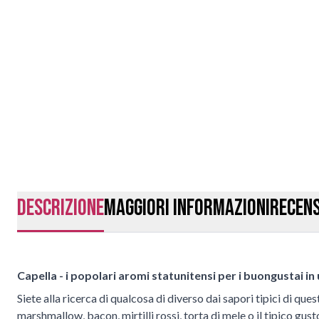
Descrizione
Maggiori Informazioni
Recens
Capella - i popolari aromi statunitensi per i buongustai in 
Siete alla ricerca di qualcosa di diverso dai sapori tipici di q
marshmallow, bacon, mirtilli rossi, torta di mele o il tipico g