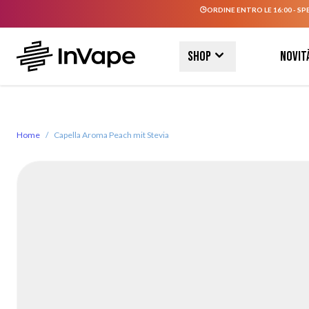
ORDINE ENTRO LE 16:00 - SP
Salta al contenuto
Shop
Novit
Home
/
Capella Aroma Peach mit Stevia