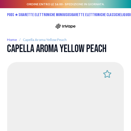
ORDINE ENTRO LE 16:00 - SPEDIZIONE IN GIORNATA.
Salta al contenuto
Pods ★
Sigarette elettroniche monouso
Sigarette elettroniche classiche
Liquidi
Home
/
Capella Aroma Yellow Peach
Capella Aroma Yellow Peach