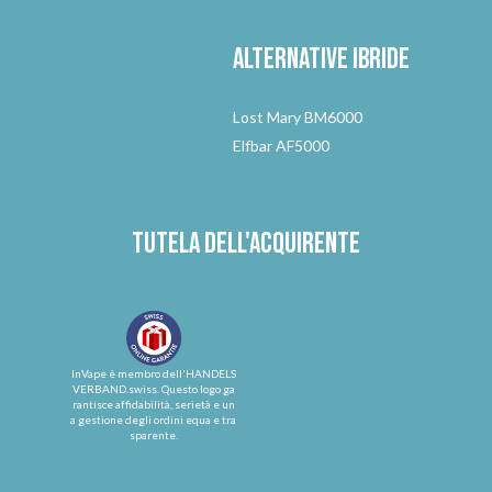
Alternative
ibride
Lost Mary BM6000
Elfbar AF5000
Tutela dell'acquirente
InVape è membro dell'HANDELS
VERBAND.swiss. Questo logo ga
rantisce affidabilità, serietà e un
a gestione degli ordini equa e tra
sparente.