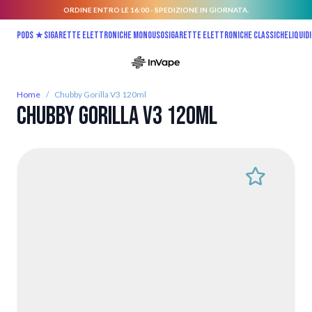
ORDINE ENTRO LE 16:00 - SPEDIZIONE IN GIORNATA.
Salta al contenuto
Pods ★
Sigarette elettroniche monouso
Sigarette elettroniche classiche
Liquidi
Home
/
Chubby Gorilla V3 120ml
Chubby Gorilla V3 120ml