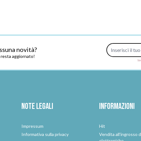
Indirizzo e-mail
ssuna novità?
e resta aggiornato!
In
Note legali
Informazioni
Impressum
Hit
e
Informativa sulla privacy
Vendita all'ingrosso d
elettroniche