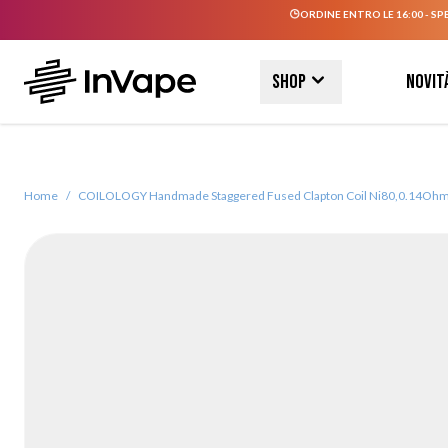
ORDINE ENTRO LE 16:00 - SP
Salta al contenuto
Shop
Novit
Home
/
COILOLOGY Handmade Staggered Fused Clapton Coil Ni80,0.14Ohm / 