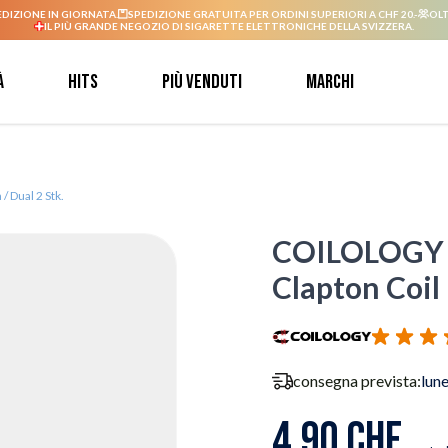
EDIZIONE IN GIORNATA.
SPEDIZIONE GRATUITA PER ORDINI SUPERIORI A CHF 20.-
OLT
IL PIÙ GRANDE NEGOZIO DI SIGARETTE ELETTRONICHE DELLA SVIZZERA.
à
Hits
Più venduti
Marchi
Dual 2 Stk.
COILOLOGY 
Clapton Coil
consegna prevista:
lun
4,90 CHF