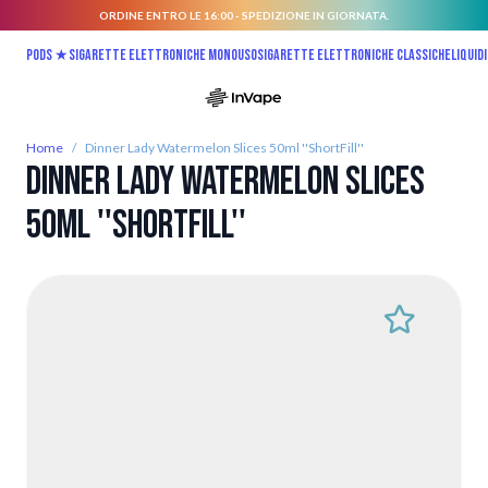
ORDINE ENTRO LE 16:00 - SPEDIZIONE IN GIORNATA.
Salta al contenuto
Pods ★
Sigarette elettroniche monouso
Sigarette elettroniche classiche
Liquidi
Home
/
Dinner Lady Watermelon Slices 50ml ''ShortFill''
Dinner Lady Watermelon Slices
50ml ''ShortFill''