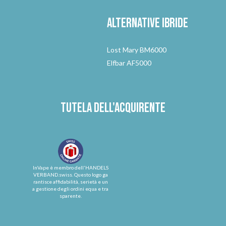
Alternative
ibride
Lost Mary BM6000
Elfbar AF5000
Tutela dell'acquirente
InVape è membro dell'HANDELS
VERBAND.swiss. Questo logo ga
rantisce affidabilità, serietà e un
a gestione degli ordini equa e tra
sparente.