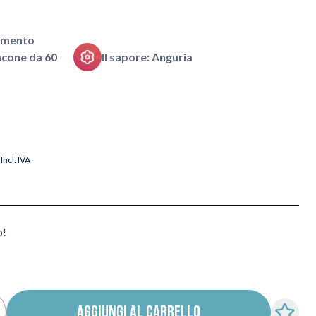
pimento
flacone da 60
Il sapore: Anguria
Incl. IVA
o!
AGGIUNGI AL CARRELLO