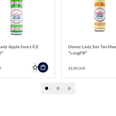
Lady Apple Sours ICE
Dinner Lady Sun Tan Man
l''
''LongFill''
F
11,90 CHF