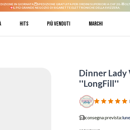
EDIZIONE IN GIORNATA.
SPEDIZIONE GRATUITA PER ORDINI SUPERIORI A CHF 20.-
OLT
IL PIÙ GRANDE NEGOZIO DI SIGARETTE ELETTRONICHE DELLA SVIZZERA.
à
Hits
Più venduti
Marchi
Dinner Lady 
''LongFill''
consegna prevista:
lun