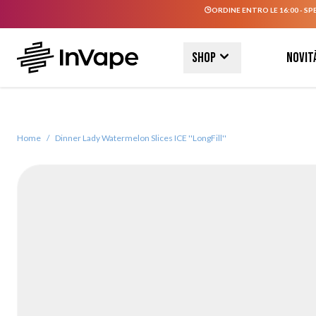
ORDINE ENTRO LE 16:00 - SP
Salta al contenuto
Shop
Novit
Home
/
Dinner Lady Watermelon Slices ICE ''LongFill''