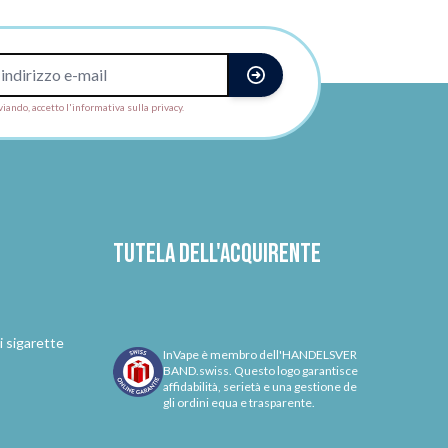
viando, accetto l'informativa sulla privacy.
Tutela dell'acquirente
i sigarette
InVape è membro dell'HANDELSVER
BAND.swiss. Questo logo garantisce
affidabilità, serietà e una gestione de
gli ordini equa e trasparente.