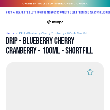
ORDINE ENTRO LE 16:00 - SPEDIZIONE IN GIORNATA.
Salta al contenuto
Pods ★
Sigarette elettroniche monouso
Sigarette elettroniche classiche
Liquidi
Home
/
DRIP - Blueberry Cherry Cranberry - 100ml - Shortfill
DRIP - Blueberry Cherry
Cranberry - 100ml - Shortfill