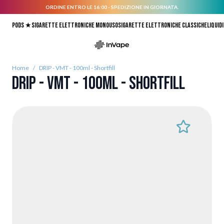
ORDINE ENTRO LE 16:00 - SPEDIZIONE IN GIORNATA.
Salta al contenuto
Pods ★
Sigarette elettroniche monouso
Sigarette elettroniche classiche
Liquidi
Home
/
DRIP - VMT - 100ml - Shortfill
DRIP - VMT - 100ml - Shortfill