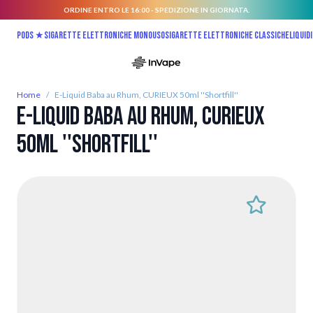
ORDINE ENTRO LE 16:00 - SPEDIZIONE IN GIORNATA.
Salta al contenuto
Pods ★
Sigarette elettroniche monouso
Sigarette elettroniche classiche
Liquidi
Home
/
E-Liquid Baba au Rhum, CURIEUX 50ml ''Shortfill''
E-Liquid Baba au Rhum, CURIEUX
50ml ''Shortfill''