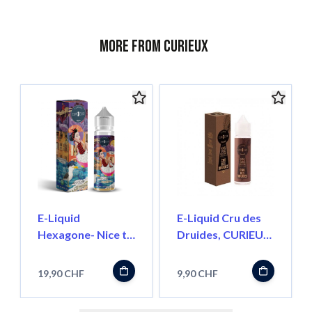
More from Curieux
E-Liquid
E-Liquid Cru des
Hexagone- Nice to
Druides, CURIEUX
Meet You 50ml,
40ml ''Shortfill''
CURIEUX
19,90 CHF
9,90 CHF
''Shortfill''