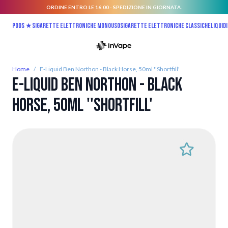
ORDINE ENTRO LE 16:00 - SPEDIZIONE IN GIORNATA.
Salta al contenuto
Pods ★
Sigarette elettroniche monouso
Sigarette elettroniche classiche
Liquidi
Home
/
E-Liquid Ben Northon - Black Horse, 50ml ''Shortfill'
E-Liquid Ben Northon - Black
Horse, 50ml ''Shortfill'