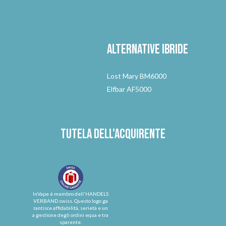
Alternative
ibride
Lost Mary BM6000
Elfbar AF5000
Tutela dell'acquirente
InVape è membro dell'HANDELS
VERBAND.swiss. Questo logo ga
rantisce affidabilità, serietà e un
a gestione degli ordini equa e tra
sparente.