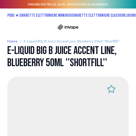
ORDINE ENTRO LE 16:00 - SPEDIZIONE IN GIORNATA.
Salta al contenuto
Pods ★
Sigarette elettroniche monouso
Sigarette elettroniche classiche
Liquidi
Home
/
E-Liquid BIG B Juice Accent Line, Blueberry 50ml ''Shortfill''
E-Liquid BIG B Juice Accent Line,
Blueberry 50ml ''Shortfill''