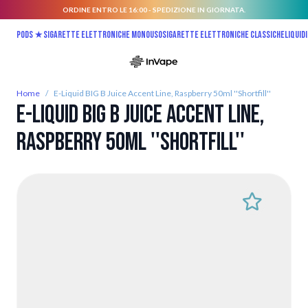
ORDINE ENTRO LE 16:00 - SPEDIZIONE IN GIORNATA.
Salta al contenuto
Pods ★
Sigarette elettroniche monouso
Sigarette elettroniche classiche
Liquidi
Home
/
E-Liquid BIG B Juice Accent Line, Raspberry 50ml ''Shortfill''
E-Liquid BIG B Juice Accent Line,
Raspberry 50ml ''Shortfill''