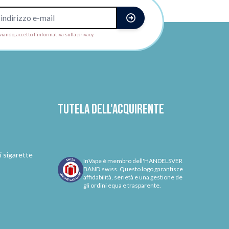
viando, accetto l'informativa sulla privacy.
Tutela dell'acquirente
i sigarette
InVape è membro dell'HANDELSVER
BAND.swiss. Questo logo garantisce
affidabilità, serietà e una gestione de
gli ordini equa e trasparente.