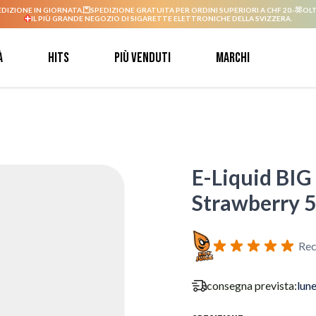
EDIZIONE IN GIORNATA.
SPEDIZIONE GRATUITA PER ORDINI SUPERIORI A CHF 20.-
OLT
IL PIÙ GRANDE NEGOZIO DI SIGARETTE ELETTRONICHE DELLA SVIZZERA.
à
Hits
Più venduti
Marchi
E-Liquid BIG 
Strawberry 50
Rec
consegna prevista:
lun