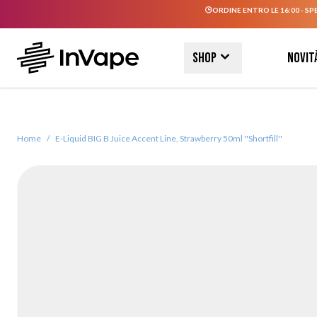
ORDINE ENTRO LE 16:00 - SP
Salta al contenuto
Shop
Novit
Home
/
E-Liquid BIG B Juice Accent Line, Strawberry 50ml ''Shortfill''