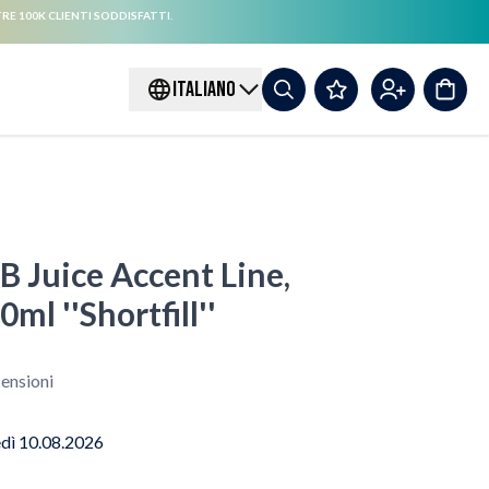
RE 100K CLIENTI SODDISFATTI.
ITALIANO
B Juice Accent Line,
ml ''Shortfill''
ensioni
edì 10.08.2026