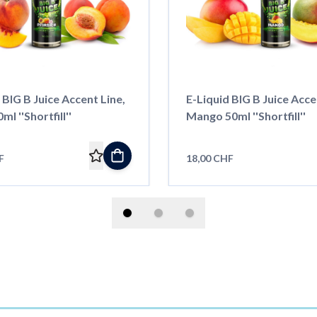
 BIG B Juice Accent Line,
E-Liquid BIG B Juice Acce
l ''Shortfill''
Mango 50ml ''Shortfill''
F
18,00 CHF