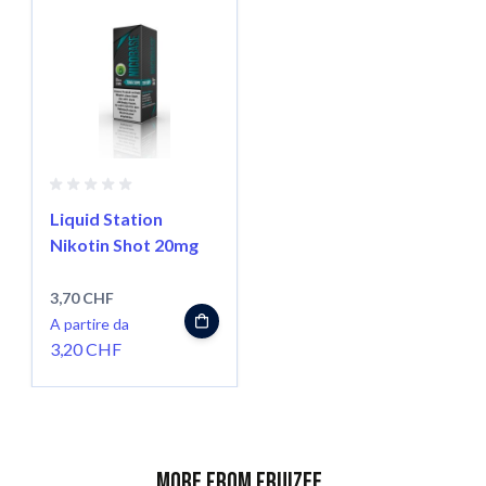
Liquid Station
Nikotin Shot 20mg
3,70 CHF
A partire da
3,20 CHF
More from Fruizee