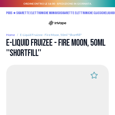
ORDINE ENTRO LE 16:00 - SPEDIZIONE IN GIORNATA.
Salta al contenuto
Pods ★
Sigarette elettroniche monouso
Sigarette elettroniche classiche
Liquidi
Home
/
E-Liquid Fruizee - Fire Moon, 50ml ''Shortfill''
E-Liquid Fruizee - Fire Moon, 50ml
''Shortfill''