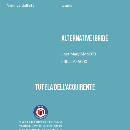
Verifica dell'età
Guida
Alternative
ibride
Lost Mary BM6000
Elfbar AF5000
Tutela dell'acquirente
InVape è membro dell'HANDELS
VERBAND.swiss. Questo logo ga
rantisce affidabilità, serietà e un