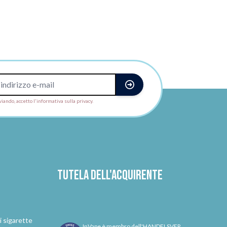
viando, accetto l'informativa sulla privacy.
Tutela dell'acquirente
i sigarette
InVape è membro dell'HANDELSVER