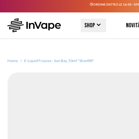
ORDINE ENTRO LE 16:00 - SP
Salta al contenuto
Shop
Novit
Home
/
E-Liquid Fruizee - Sun Bay, 50ml ''Shortfill''