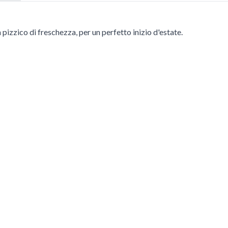
 pizzico di freschezza, per un perfetto inizio d'estate.
 tasto Tab. Puoi saltare il carosello o andare direttamente alla sua n