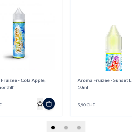
 Fruizee - Cola Apple,
Aroma Fruizee - Sunset L
ortfill''
10ml
F
5,90 CHF