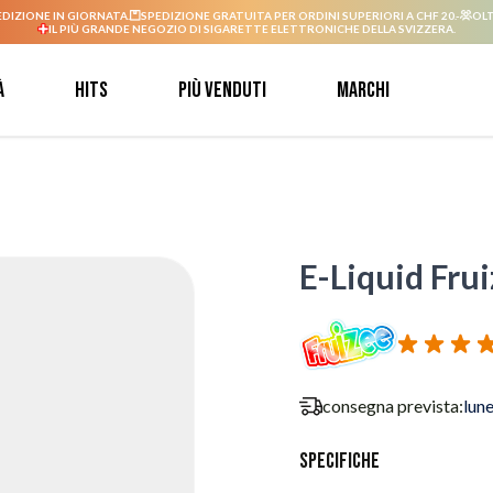
EDIZIONE IN GIORNATA.
SPEDIZIONE GRATUITA PER ORDINI SUPERIORI A CHF 20.-
OLT
IL PIÙ GRANDE NEGOZIO DI SIGARETTE ELETTRONICHE DELLA SVIZZERA.
à
Hits
Più venduti
Marchi
E-Liquid Fruiz
consegna prevista:
lun
Specifiche