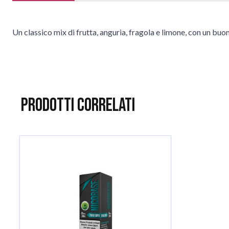
Un classico mix di frutta, anguria, fragola e limone, con un buon
Prodotti correlati
È possibile navigare tra gli elementi del carosello utilizzando il
Salta il carosello