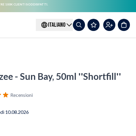
RE 100K CLIENTI SODDISFATTI.
ITALIANO
ee - Sun Bay, 50ml ''Shortfill''
Recensioni
edì 10.08.2026