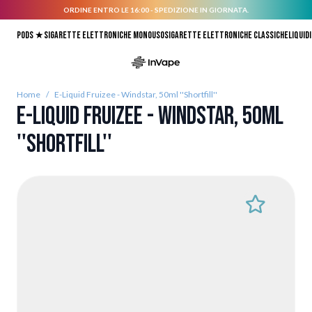
ORDINE ENTRO LE 16:00 - SPEDIZIONE IN GIORNATA.
Salta al contenuto
Pods ★
Sigarette elettroniche monouso
Sigarette elettroniche classiche
Liquidi
Home
/
E-Liquid Fruizee - Windstar, 50ml ''Shortfill''
E-Liquid Fruizee - Windstar, 50ml
''Shortfill''