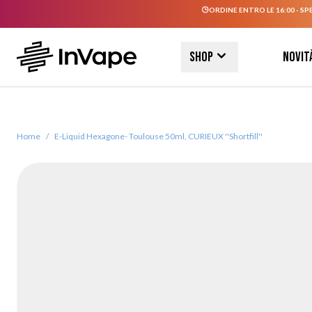
ORDINE ENTRO LE 16:00 - SP
Salta al contenuto
Shop
Novit
Home
/
E-Liquid Hexagone- Toulouse 50ml, CURIEUX ''Shortfill''