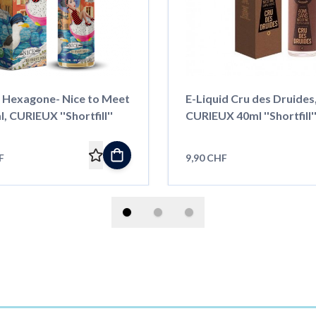
d Hexagone- Nice to Meet
E-Liquid Cru des Druides
You 50ml, CURIEUX ''Shortfill''
CURIEUX 40ml ''Shortfill'
F
9,90 CHF