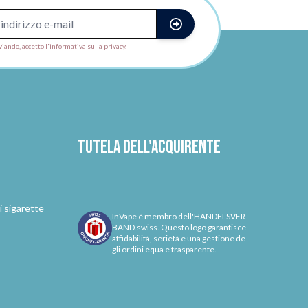
viando, accetto l'informativa sulla privacy.
Tutela dell'acquirente
i sigarette
InVape è membro dell'HANDELSVER
BAND.swiss. Questo logo garantisce
affidabilità, serietà e una gestione de
gli ordini equa e trasparente.