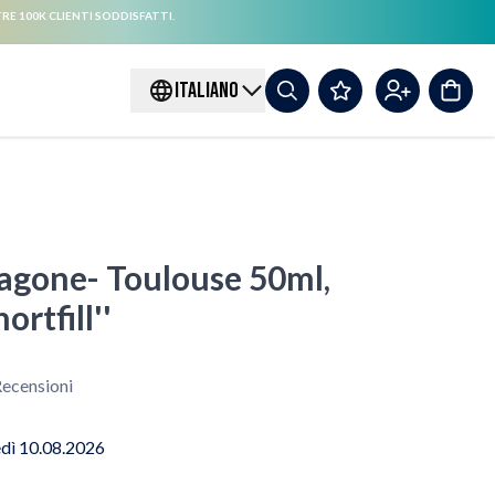
RE 100K CLIENTI SODDISFATTI.
ITALIANO
agone- Toulouse 50ml,
rtfill''
ecensioni
edì 10.08.2026