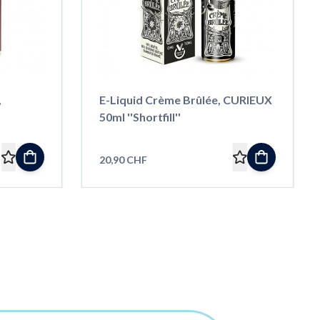
,
E-Liquid Crème Brûlée, CURIEUX
'
50ml ''Shortfill''
20,90 CHF