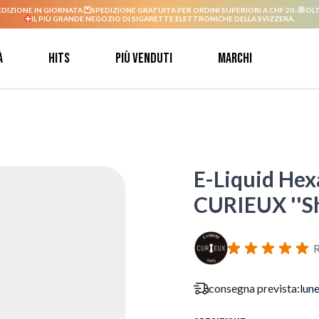
EDIZIONE IN GIORNATA.
SPEDIZIONE GRATUITA PER ORDINI SUPERIORI A CHF 20.-
OLT
IL PIÙ GRANDE NEGOZIO DI SIGARETTE ELETTRONICHE DELLA SVIZZERA.
à
Hits
Più venduti
Marchi
E-Liquid Hex
CURIEUX ''Sho
R
consegna prevista:
lun