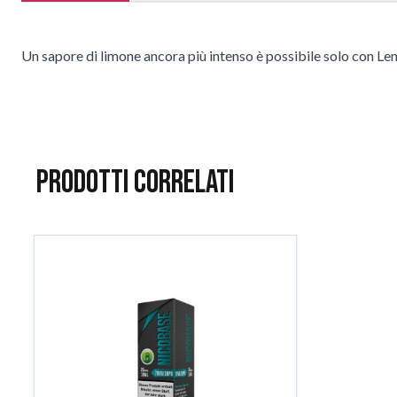
Un sapore di limone ancora più intenso è possibile solo con Lem
Prodotti correlati
È possibile navigare tra gli elementi del carosello utilizzando il
Salta il carosello