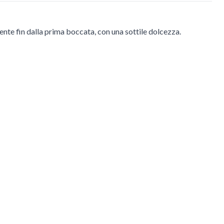
nte fin dalla prima boccata, con una sottile dolcezza.
avigazione usando i link di salto.