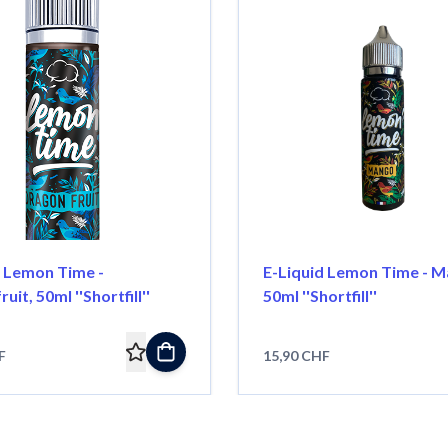
d Lemon Time -
E-Liquid Lemon Time - M
it, 50ml ''Shortfill''
50ml ''Shortfill''
F
15,90 CHF