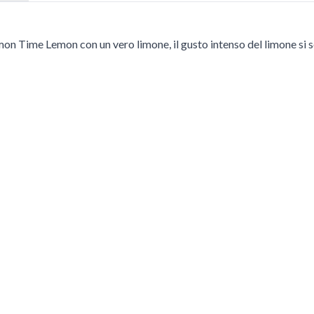
on Time Lemon con un vero limone, il gusto intenso del limone si se
 tasto Tab. Puoi saltare il carosello o andare direttamente alla sua n