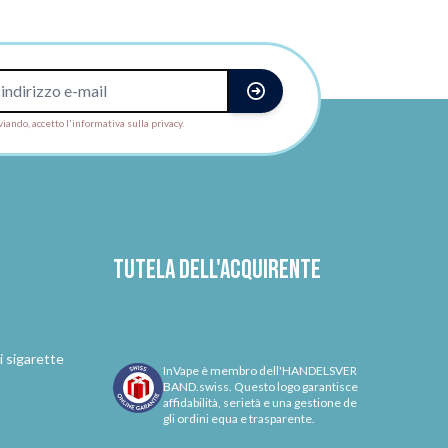
viando, accetto l'informativa sulla privacy.
Tutela dell'acquirente
i sigarette
InVape è membro dell'HANDELSVER
BAND.swiss. Questo logo garantisce
affidabilità, serietà e una gestione de
gli ordini equa e trasparente.