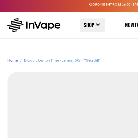
ORDINE ENTRO LE 16:00 - SP
Salta al contenuto
Shop
Novit
Home
/
E-Liquid Lemon Time - Lemon, 50ml ''Shortfill''