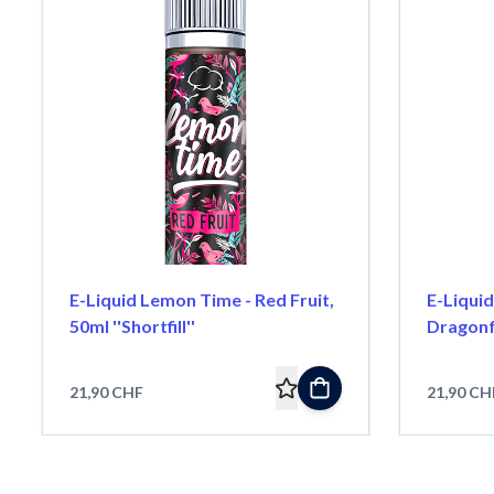
E-Liquid Lemon Time - Red Fruit,
E-Liqui
50ml ''Shortfill''
Dragonfru
21,90 CHF
21,90 CH