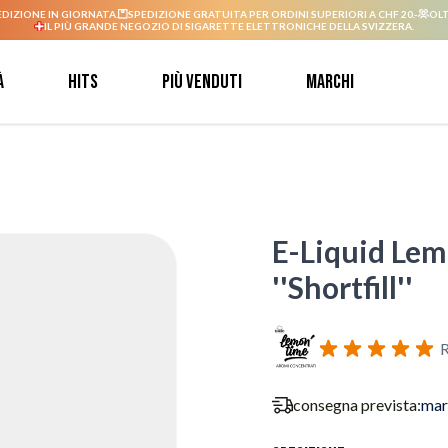
EDIZIONE IN GIORNATA.
SPEDIZIONE GRATUITA PER ORDINI SUPERIORI A CHF 20.-
OLT
IL PIÙ GRANDE NEGOZIO DI SIGARETTE ELETTRONICHE DELLA SVIZZERA.
à
Hits
Più venduti
Marchi
E-Liquid Lem
''Shortfill''
R
consegna prevista:
mar