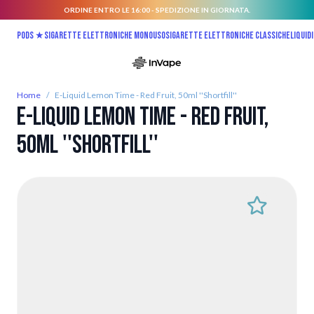
ORDINE ENTRO LE 16:00 - SPEDIZIONE IN GIORNATA.
Salta al contenuto
Pods ★
Sigarette elettroniche monouso
Sigarette elettroniche classiche
Liquidi
Home
/
E-Liquid Lemon Time - Red Fruit, 50ml ''Shortfill''
E-Liquid Lemon Time - Red Fruit,
50ml ''Shortfill''