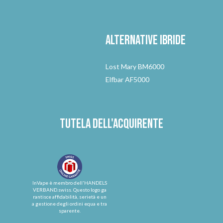
Alternative
ibride
Lost Mary BM6000
Elfbar AF5000
Tutela dell'acquirente
InVape è membro dell'HANDELS
VERBAND.swiss. Questo logo ga
rantisce affidabilità, serietà e un
a gestione degli ordini equa e tra
sparente.