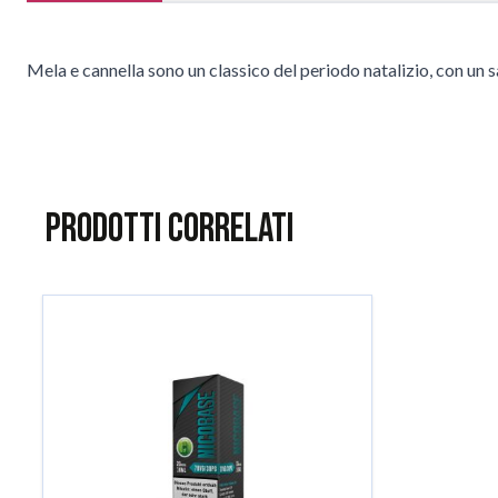
Mela e cannella sono un classico del periodo natalizio, con un s
Prodotti correlati
È possibile navigare tra gli elementi del carosello utilizzando il
Salta il carosello