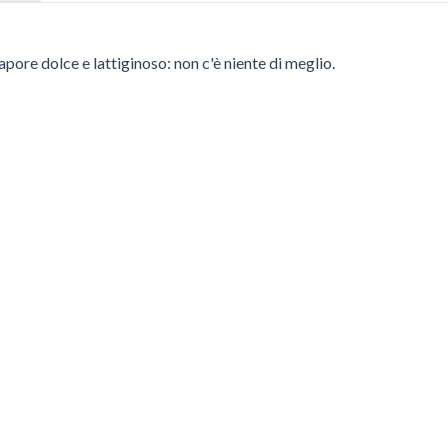
apore dolce e lattiginoso: non c'è niente di meglio.
 tasto Tab. Puoi saltare il carosello o andare direttamente alla sua n