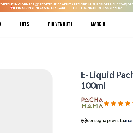
EDIZIONE IN GIORNATA.
SPEDIZIONE GRATUITA PER ORDINI SUPERIORI A CHF 20.-
OLT
IL PIÙ GRANDE NEGOZIO DI SIGARETTE ELETTRONICHE DELLA SVIZZERA.
à
Hits
Più venduti
Marchi
E-Liquid Pac
100ml
consegna prevista:
mar