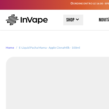
ORDINE ENTRO LE 16:00 - SP
Salta al contenuto
Shop
Novit
Home
/
E-Liquid Pacha Mama - Apple CinnaMilk - 100ml