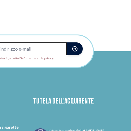
viando, accetto l'informativa sulla privacy.
Tutela dell'acquirente
i sigarette
InVape è membro dell'HANDELSVER