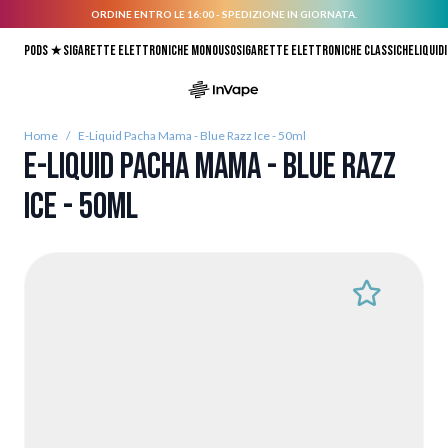
ORDINE ENTRO LE 16:00 - SPEDIZIONE IN GIORNATA.
Salta al contenuto
Pods ★
Sigarette elettroniche monouso
Sigarette elettroniche classiche
Liquidi
Home
/
E-Liquid Pacha Mama - Blue Razz Ice - 50ml
E-Liquid Pacha Mama - Blue Razz
Ice - 50ml