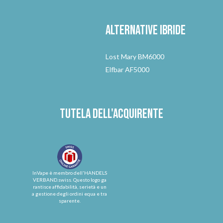
Alternative
ibride
Lost Mary BM6000
Elfbar AF5000
Tutela dell'acquirente
InVape è membro dell'HANDELS
VERBAND.swiss. Questo logo ga
rantisce affidabilità, serietà e un
a gestione degli ordini equa e tra
sparente.