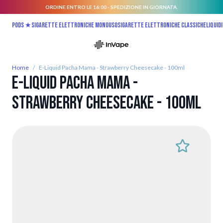
ORDINE ENTRO LE 16:00 - SPEDIZIONE IN GIORNATA.
Salta al contenuto
Pods ★
Sigarette elettroniche monouso
Sigarette elettroniche classiche
Liquidi
Home
/
E-Liquid Pacha Mama - Strawberry Cheesecake - 100ml
E-Liquid Pacha Mama -
Strawberry Cheesecake - 100ml