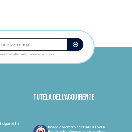
viando, accetto l'informativa sulla privacy.
Tutela dell'acquirente
i sigarette
InVape è membro dell'HANDELSVER
BAND.swiss. Questo logo garantisce