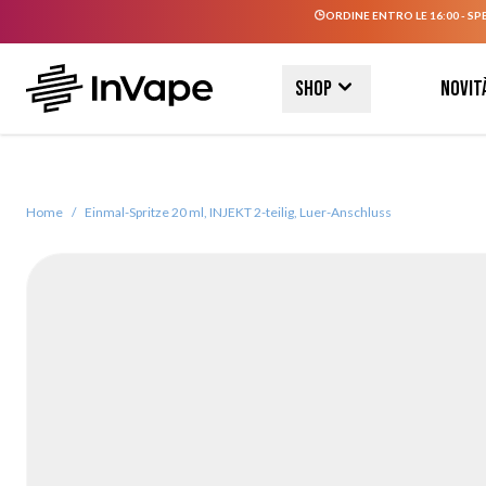
ORDINE ENTRO LE 16:00 - SP
Salta al contenuto
Shop
Novit
Home
/
Einmal-Spritze 20 ml, INJEKT 2-teilig, Luer-Anschluss