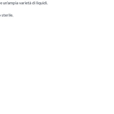
e un'ampia varietà di liquidi.
sterile.
 tasto Tab. Puoi saltare il carosello o andare direttamente alla sua n