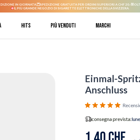
EDIZIONE IN GIORNATA.
SPEDIZIONE GRATUITA PER ORDINI SUPERIORI A CHF 20.-
OLT
IL PIÙ GRANDE NEGOZIO DI SIGARETTE ELETTRONICHE DELLA SVIZZERA.
à
Hits
Più venduti
Marchi
Einmal-Spritz
Anschluss
Recensi
consegna prevista:
lun
1,40 CHF