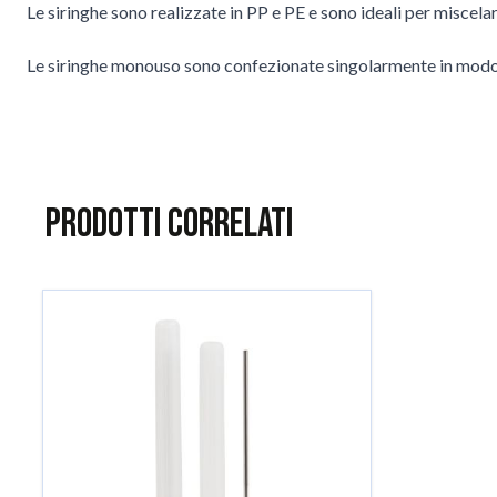
Le siringhe sono realizzate in PP e PE e sono ideali per miscelar
Le siringhe monouso sono confezionate singolarmente in modo 
Prodotti correlati
È possibile navigare tra gli elementi del carosello utilizzando il
Salta il carosello