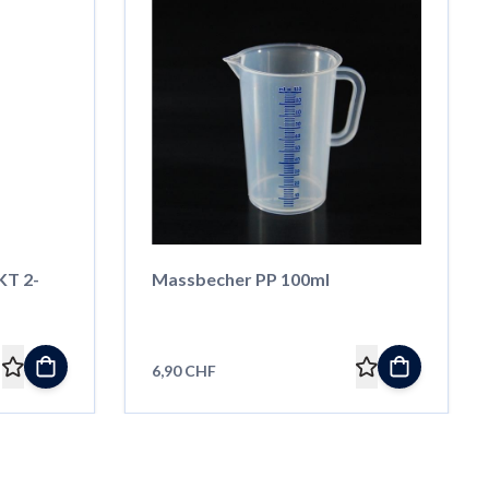
KT 2-
Massbecher PP 100ml
6,90 CHF