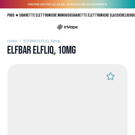
ORDINE ENTRO LE 16:00 - SPEDIZIONE IN GIORNATA.
Salta al contenuto
Pods ★
Sigarette elettroniche monouso
Sigarette elettroniche classiche
Liquidi
Home
/
ELFBAR ELFLIQ, 10mg
ELFBAR ELFLIQ, 10mg