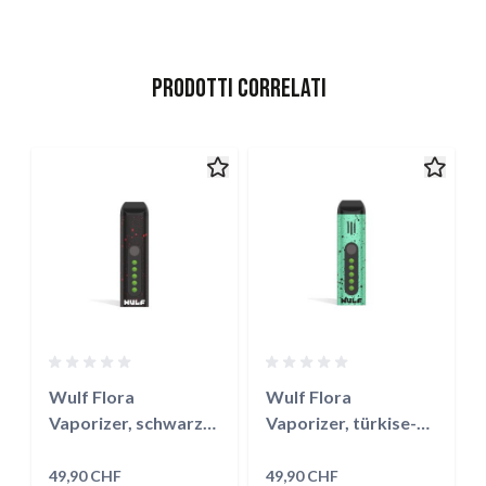
Prodotti correlati
È possibile navigare tra gli elementi del carosello utilizzando il
Salta il carosello
Vai alla navigazione del carosello
Wulf Flora
Wulf Flora
Vaporizer, schwarz-
Vaporizer, türkise-
rot
schwarz
49,90 CHF
49,90 CHF