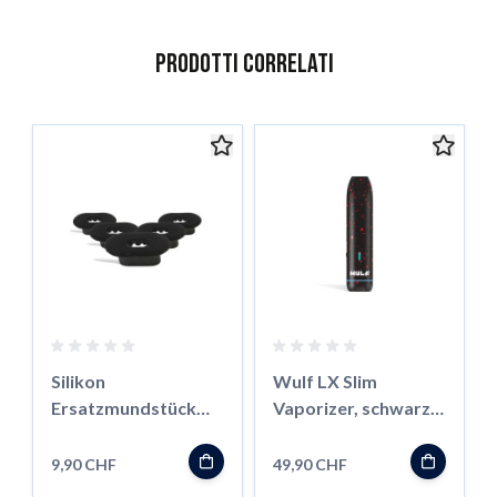
Prodotti correlati
È possibile navigare tra gli elementi del carosello utilizzando il
Salta il carosello
Vai alla navigazione del carosello
Silikon
Wulf LX Slim
Ersatzmundstück
Vaporizer, schwarz-
für Wulf LX Slim
rot
Vaporizer, 5 Stk
9,90 CHF
49,90 CHF