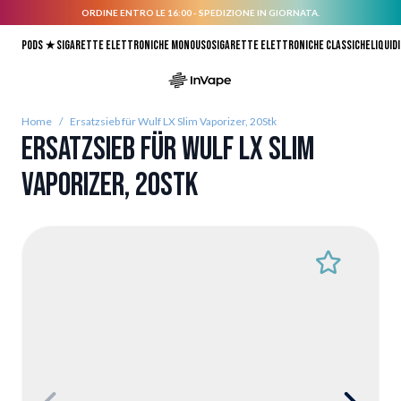
ORDINE ENTRO LE 16:00 - SPEDIZIONE IN GIORNATA.
Salta al contenuto
Pods ★
Sigarette elettroniche monouso
Sigarette elettroniche classiche
Liquidi
Home
/
Ersatzsieb für Wulf LX Slim Vaporizer, 20Stk
Ersatzsieb für Wulf LX Slim
Vaporizer, 20Stk