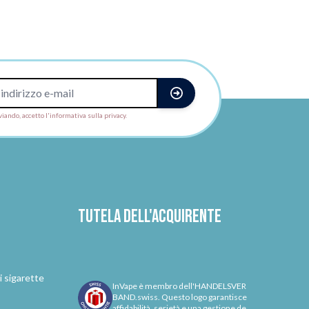
viando, accetto l'informativa sulla privacy.
Tutela dell'acquirente
i sigarette
InVape è membro dell'HANDELSVER
BAND.swiss. Questo logo garantisce
affidabilità, serietà e una gestione de