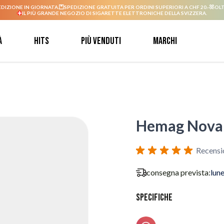
EDIZIONE IN GIORNATA.
SPEDIZIONE GRATUITA PER ORDINI SUPERIORI A CHF 20.-
OLT
IL PIÙ GRANDE NEGOZIO DI SIGARETTE ELETTRONICHE DELLA SVIZZERA.
à
Hits
Più venduti
Marchi
Hemag Nova F
Recensi
consegna prevista:
lun
Specifiche