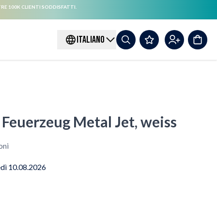
RE 100K CLIENTI SODDISFATTI.
ITALIANO
euerzeug Metal Jet, weiss
oni
edì 10.08.2026