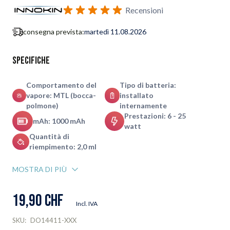
Iscriviti al modulo di notifica ritorno in stock
Recensioni
consegna prevista:
martedì 11.08.2026
Specifiche
Comportamento del
Tipo di batteria:
vapore: MTL (bocca-
installato
polmone)
internamente
Prestazioni: 6 - 25
mAh: 1000 mAh
watt
Quantità di
riempimento: 2,0 ml
MOSTRA DI PIÙ
19,90 CHF
Incl. IVA
SKU:
DO14411-XXX