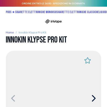
ORDINE ENTRO LE 16:00 - SPEDIZIONE IN GIORNATA.
Salta al contenuto
Pods ★
Sigarette elettroniche monouso
Sigarette elettroniche classiche
Liquidi
Home
/
Innokin Klypse Pro Kit
Innokin Klypse Pro Kit