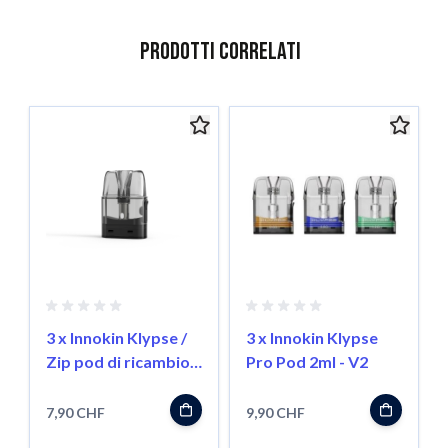
Prodotti correlati
È possibile navigare tra gli elementi del carosello utilizzando il
Salta il carosello
3 x Innokin Klypse /
3 x Innokin Klypse
Zip pod di ricambio
Pro Pod 2ml - V2
2ml
7,90 CHF
9,90 CHF