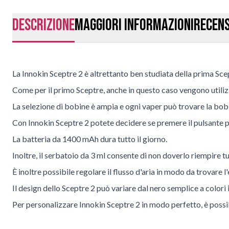
Descrizione
Maggiori Informazioni
Recens
La Innokin Sceptre 2 è altrettanto ben studiata della prima Scept
Come per il primo Sceptre, anche in questo caso vengono utiliz
La selezione di bobine è ampia e ogni vaper può trovare la bobi
Con Innokin Sceptre 2 potete decidere se premere il pulsante 
La batteria da 1400 mAh dura tutto il giorno.
Inoltre, il serbatoio da 3 ml consente di non doverlo riempire tu
È inoltre possibile regolare il flusso d'aria in modo da trovare l
Il design dello Sceptre 2 può variare dal nero semplice a colori i
Per personalizzare Innokin Sceptre 2 in modo perfetto, è possibi