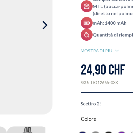
MTL (bocca-polmo
(diretto nel polmo
mAh: 1400 mAh
Quantità di riemp
MOSTRA DI PIÙ
24,90 CHF
SKU:
DO12665-XXX
Scettro 2!
Colore