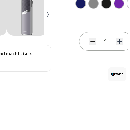
Blu scuro
Grigio
Nero
Viola
Iscriviti al modulo di notif
Quantità
und macht stark