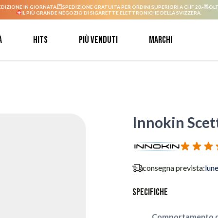
EDIZIONE IN GIORNATA.
SPEDIZIONE GRATUITA PER ORDINI SUPERIORI A CHF 20.-
OLT
IL PIÙ GRANDE NEGOZIO DI SIGARETTE ELETTRONICHE DELLA SVIZZERA.
à
Hits
Più venduti
Marchi
Innokin Scet
consegna prevista:
lun
Specifiche
Comportamento d