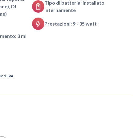
Tipo di batteria: installato
ne), DL
internamente
ne)
Prestazioni: 9 - 35 watt
imento: 3 ml
Incl. IVA