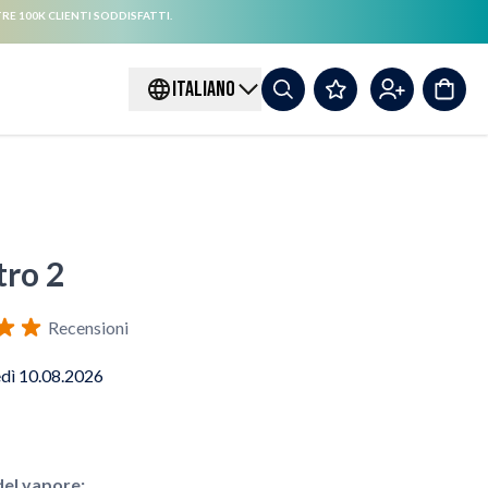
RE 100K CLIENTI SODDISFATTI.
ITALIANO
tro 2
Recensioni
edì 10.08.2026
el vapore: