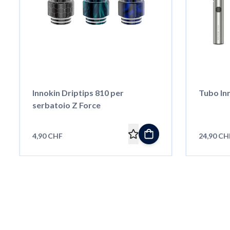
Innokin Driptips 810 per
Tubo In
serbatoio Z Force
4,90 CHF
24,90 CH