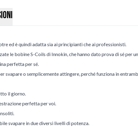
ioni
re ed è quindi adatta sia ai principianti che ai professionisti.
zate le bobine S-Coils di Innokin, che hanno dato prova di sé per u
na perfetta per sé.
per svapare o semplicemente attingere, perché funziona in entrambi
tto il giorno.
'estrazione perfetta per voi.
nsoliti.
le svapare in due diversi livelli di potenza.