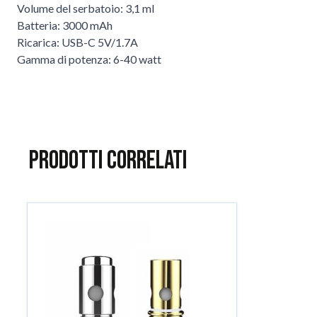
Volume del serbatoio: 3,1 ml
Batteria: 3000 mAh
Ricarica: USB-C 5V/1.7A
Gamma di potenza: 6-40 watt
Prodotti correlati
È possibile navigare tra gli elementi del carosello utilizzando il
Salta il carosello