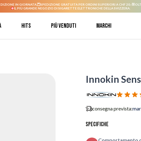
EDIZIONE IN GIORNATA.
SPEDIZIONE GRATUITA PER ORDINI SUPERIORI A CHF 20.-
OLT
IL PIÙ GRANDE NEGOZIO DI SIGARETTE ELETTRONICHE DELLA SVIZZERA.
à
Hits
Più venduti
Marchi
Innokin Sens
consegna prevista:
mar
Specifiche
Comportamento de