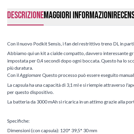
Descrizione
Maggiori Informazioni
Recens
Con il nuovo Podkit Sensis, i fan del restrittivo treno DL in part
Abbiamo qui un kit a cialde compatto, davvero interessante gr
impostata per 0,4 secondi dopo ogni boccata. Questo ha lo scop
più duratura.
Con il
Questo processo può essere eseguito manua
Aggiornare
La capsula ha una capacità di 3,1 ml e si riempie attraverso l'a
per questo dispositivo.
La batteria da 3000 mAh si ricarica in un attimo grazie alla po
Specifiche:
Dimensioni (con capsula): 120* 39,5* 30 mm