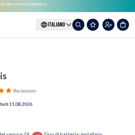
RE 100K CLIENTI SODDISFATTI.
ITALIANO
is
Recensioni
tedì 11.08.2026
l vapore: DL
Tipo di batteria: installato