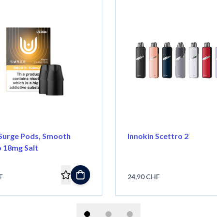
 Surge Pods, Smooth
Innokin Scettro 2
 18mg Salt
F
24,90 CHF