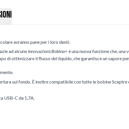
ioni
icolare avranno pane per i loro denti.
azie ad alcune innovazioni;
è una nuova funzione che, una v
Bobina+
o di ottimizzare il flusso del liquido, che garantisce un sapore p
lmente.
pertura sul fondo. È inoltre compatibile con tutte le bobine Sceptre
rta USB-C da 1,7A.