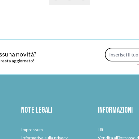
Indirizzo e-mail
ssuna novità?
e resta aggiornato!
In
Note legali
Informazioni
Impressum
Hit
e
Informativa sulla privacy
Vendita all'ingrosso d