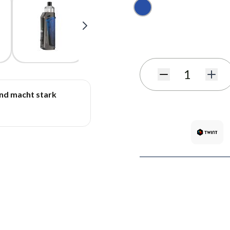
Blu
Iscriviti al modulo di notif
Quantità
und macht stark