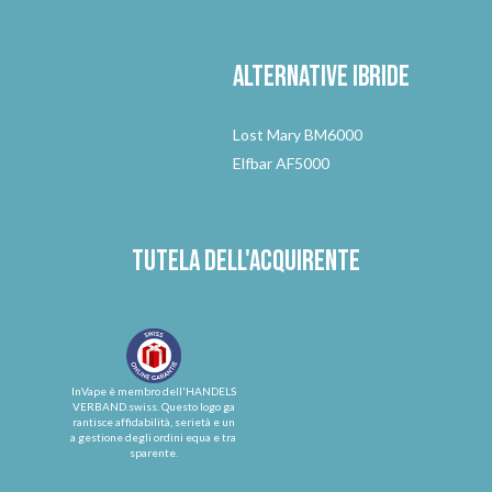
Alternative
ibride
Lost Mary BM6000
Elfbar AF5000
Tutela dell'acquirente
InVape è membro dell'HANDELS
VERBAND.swiss. Questo logo ga
rantisce affidabilità, serietà e un
a gestione degli ordini equa e tra
sparente.