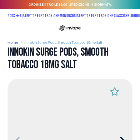
ORDINE ENTRO LE 16:00 - SPEDIZIONE IN GIORNATA.
Salta al contenuto
Pods ★
Sigarette elettroniche monouso
Sigarette elettroniche classiche
Liquidi
Home
/
Innokin Surge Pods, Smooth Tobacco 18mg Salt
Innokin Surge Pods, Smooth
Tobacco 18mg Salt