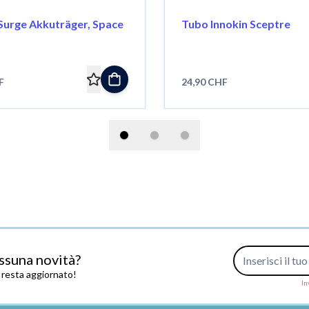
 Surge Akkuträger, Space
Tubo Innokin Sceptre
F
24,90 CHF
Indirizzo e-mail
ssuna novità?
e resta aggiornato!
In