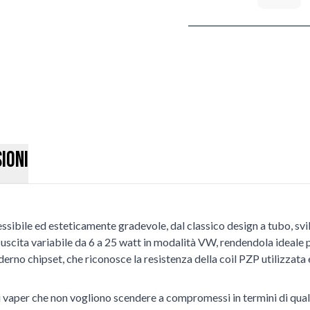
ioni
lessibile ed esteticamente gradevole, dal classico design a tubo,
cita variabile da 6 a 25 watt in modalità VW, rendendola ideale per
derno chipset, che riconosce la resistenza della coil PZP utilizzat
 i vaper che non vogliono scendere a compromessi in termini di qualit