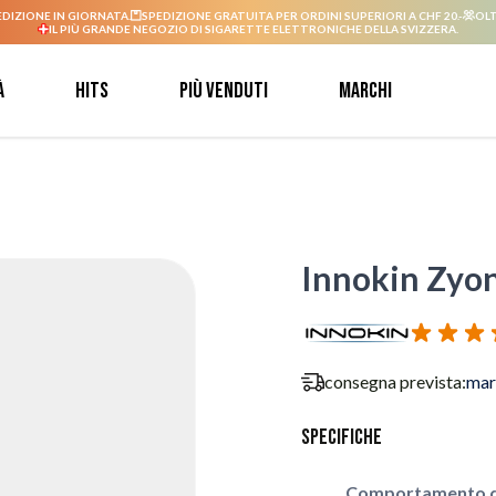
EDIZIONE IN GIORNATA.
SPEDIZIONE GRATUITA PER ORDINI SUPERIORI A CHF 20.-
OLT
IL PIÙ GRANDE NEGOZIO DI SIGARETTE ELETTRONICHE DELLA SVIZZERA.
à
Hits
Più venduti
Marchi
Innokin Zyon
consegna prevista:
mar
Specifiche
Comportamento d