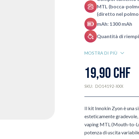
MTL (bocca-polmo
(diretto nel polmo
mAh: 1300 mAh
Quantità di riempi
MOSTRA DI PIÙ
19,90 CHF
SKU:
DO14192-XXX
Il kit Innokin Zyon è una 
esteticamente gradevole, d
vaping MTL (Mouth-to-Lun
potenza di uscita variabil