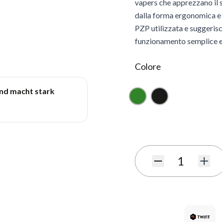
vapers che apprezzano il sa
dalla forma ergonomica e i
PZP utilizzata e suggeris
funzionamento semplice e 
Colore
und macht stark
Verde
Nero
Iscriviti al modulo di notif
Quantità