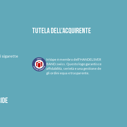
Tutela dell'acquirente
i sigarette
InVape è membro dell'HANDELSVER
BAND.swiss. Questo logo garantisce
affidabilità, serietà e una gestione de
gli ordini equa e trasparente.
ride