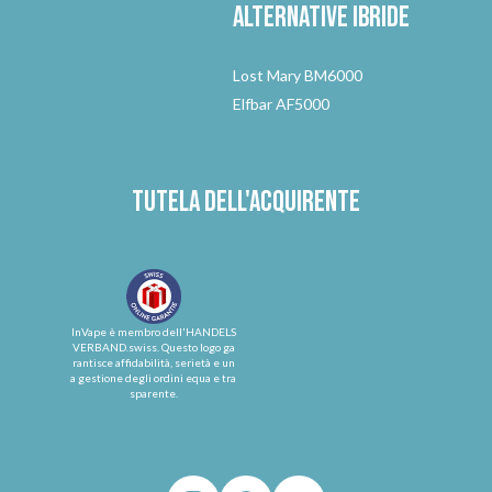
Alternative
ibride
Lost Mary BM6000
Elfbar AF5000
Tutela dell'acquirente
InVape è membro dell'HANDELS
VERBAND.swiss. Questo logo ga
rantisce affidabilità, serietà e un
a gestione degli ordini equa e tra
sparente.