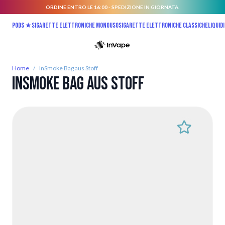
ORDINE ENTRO LE 16:00 - SPEDIZIONE IN GIORNATA.
Salta al contenuto
Pods ★
Sigarette elettroniche monouso
Sigarette elettroniche classiche
Liquidi
Home
/
InSmoke Bag aus Stoff
InSmoke Bag aus Stoff