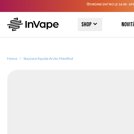
ORDINE ENTRO LE 16:00 - SP
Salta al contenuto
Shop
Novit
Home
/
Stazione liquida Arctic Menthol