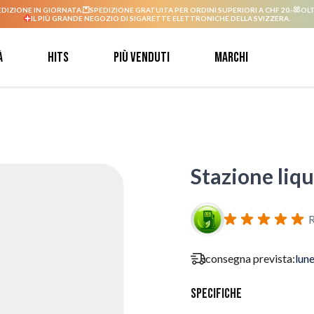
EDIZIONE IN GIORNATA.
SPEDIZIONE GRATUITA PER ORDINI SUPERIORI A CHF 20.-
OLT
IL PIÙ GRANDE NEGOZIO DI SIGARETTE ELETTRONICHE DELLA SVIZZERA.
à
Hits
Più venduti
Marchi
Stazione liq
R
consegna prevista:
lun
Specifiche