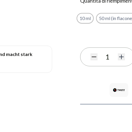
Quantità di riempimen
10 ml
50 ml (in flacone
Iscriviti al modulo di notif
und macht stark
Quantità