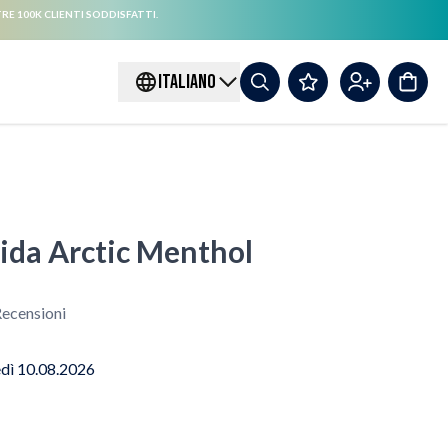
RE 100K CLIENTI SODDISFATTI.
ITALIANO
uida Arctic Menthol
ecensioni
edì 10.08.2026