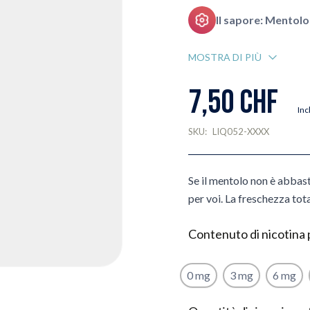
Il sapore: Mentolo
MOSTRA DI PIÙ
7,50 CHF
Inc
SKU:
LIQ052-XXXX
Se il mentolo non è abbast
per voi. La freschezza tota
Contenuto di nicotina 
0 mg
3 mg
6 mg