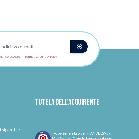
viando, accetto l'informativa sulla privacy.
Tutela dell'acquirente
i sigarette
InVape è membro dell'HANDELSVER
BAND.swiss. Questo logo garantisce