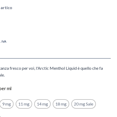
 artico
l. IVA
anza fresco per voi, l'Arctic Menthol Liquid è quello che fa
le.
per ml
9 mg
11 mg
14 mg
18 mg
20 mg Sale