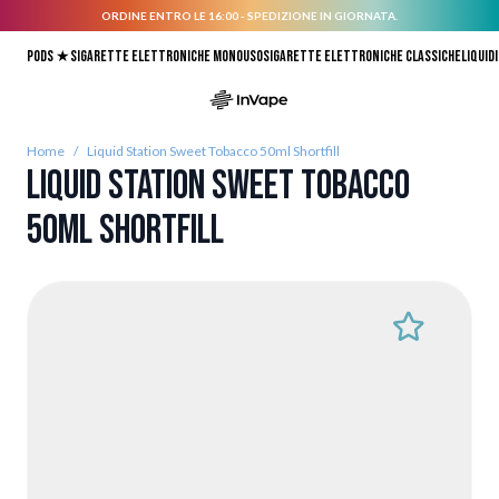
ORDINE ENTRO LE 16:00 - SPEDIZIONE IN GIORNATA.
Salta al contenuto
Pods ★
Sigarette elettroniche monouso
Sigarette elettroniche classiche
Liquidi
Home
/
Liquid Station Sweet Tobacco 50ml Shortfill
Liquid Station Sweet Tobacco
50ml Shortfill