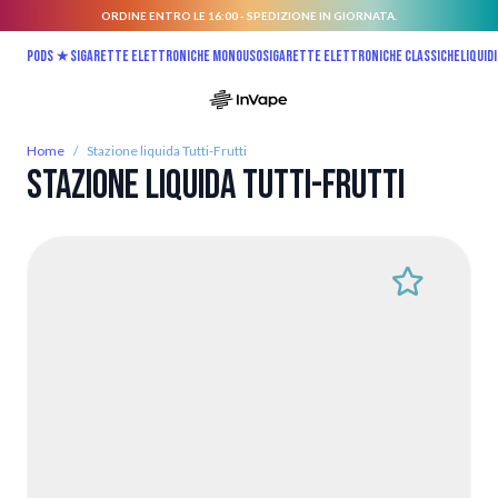
ORDINE ENTRO LE 16:00 - SPEDIZIONE IN GIORNATA.
Salta al contenuto
Pods ★
Sigarette elettroniche monouso
Sigarette elettroniche classiche
Liquidi
Home
/
Stazione liquida Tutti-Frutti
Stazione liquida Tutti-Frutti