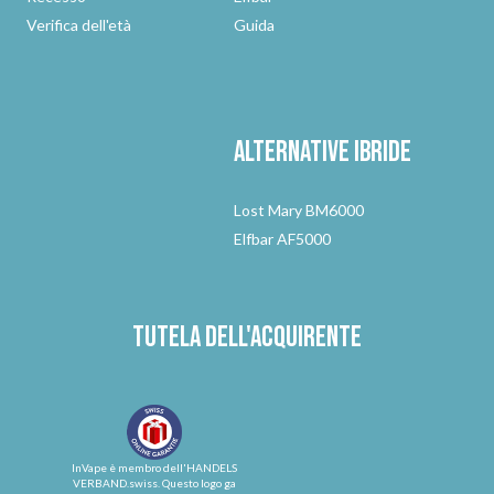
Verifica dell'età
Guida
Alternative
ibride
Lost Mary BM6000
Elfbar AF5000
Tutela dell'acquirente
InVape è membro dell'HANDELS
VERBAND.swiss. Questo logo ga