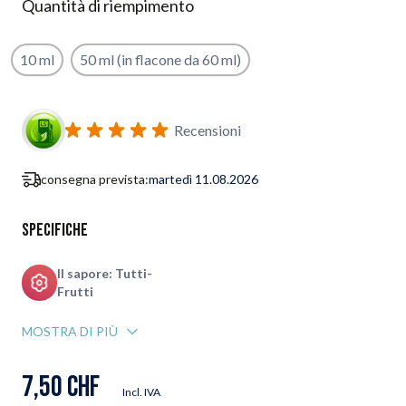
Quantità di riempimento
10 ml
50 ml (in flacone da 60 ml)
Iscriviti al modulo di notifica ritorno in stock
Recensioni
consegna prevista:
martedì 11.08.2026
Specifiche
Il sapore: Tutti-
Frutti
MOSTRA DI PIÙ
7,50 CHF
Incl. IVA