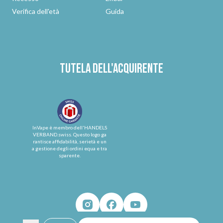
Verifica dell'età
Guida
Tutela dell'acquirente
InVape è membro dell'HANDELS
VERBAND.swiss. Questo logo ga
rantisce affidabilità, serietà e un
a gestione degli ordini equa e tra
sparente.