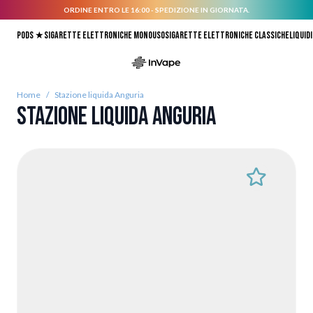
ORDINE ENTRO LE 16:00 - SPEDIZIONE IN GIORNATA.
Salta al contenuto
Pods ★
Sigarette elettroniche monouso
Sigarette elettroniche classiche
Liquidi
Home
/
Stazione liquida Anguria
Stazione liquida Anguria