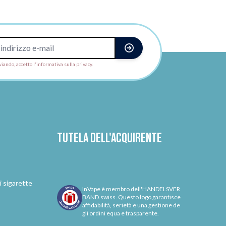
viando, accetto l'informativa sulla privacy.
Tutela dell'acquirente
i sigarette
InVape è membro dell'HANDELSVER
BAND.swiss. Questo logo garantisce
affidabilità, serietà e una gestione de
gli ordini equa e trasparente.