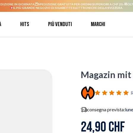
EDIZIONE IN GIORNATA.
SPEDIZIONE GRATUITA PER ORDINI SUPERIORI A CHF 20.-
OLT
IL PIÙ GRANDE NEGOZIO DI SIGARETTE ELETTRONICHE DELLA SVIZZERA.
à
Hits
Più venduti
Marchi
Magazin mit 
R
consegna prevista:
lun
24,90 CHF