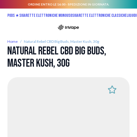
ORDINE ENTRO LE 16:00 - SPEDIZIONE IN GIORNATA.
Salta al contenuto
Pods ★
Sigarette elettroniche monouso
Sigarette elettroniche classiche
Liquidi
Home
/
Natural Rebel CBD Big Buds, Master Kush, 30g
Natural Rebel CBD Big Buds,
Master Kush, 30g